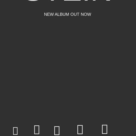
NEW ALBUM OUT NOW




